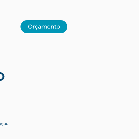
Orçamento
o
s e