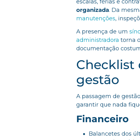
escalas, férias e contr
organizada
. Da mesma
manutenções
, inspeç
A presença de um
sín
administradora
torna o
documentação costuma 
Checklist
gestão
A passagem de gestão 
garantir que nada fique
Financeiro
Balancetes dos úl