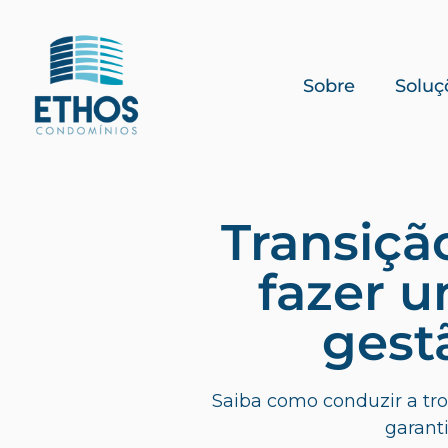
Sobre
Soluç
Transiçã
fazer 
gest
Saiba como conduzir a tr
garant