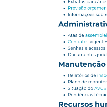
Extratos bancários
Previsão orçamen
Informações sobre 
Administrati
Atas de
assemble
Contratos
vigentes
Senhas e acessos a
Documentos jurídi
Manutenção 
Relatórios de
insp
Plano de manutenç
Situação do
AVCB
Pendências técni
Recursos h