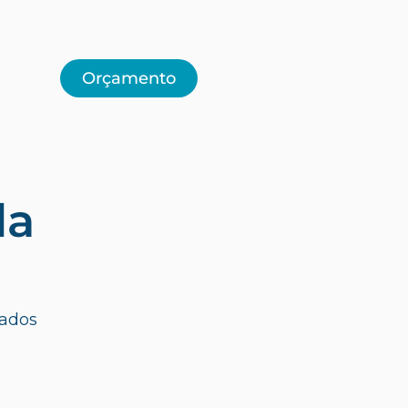
Orçamento
da
tados