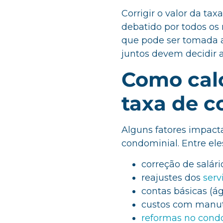
Corrigir o valor da t
debatido por todos o
que pode ser tomada a
juntos devem decidir 
Como calc
taxa de 
Alguns fatores impact
condominial. Entre ele
correção de salári
reajustes dos
serv
contas básicas (águ
custos com manu
reformas no cond