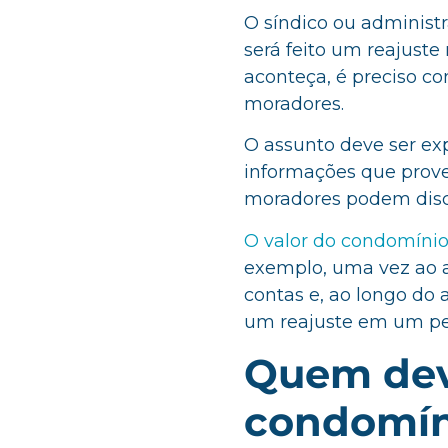
O síndico ou adminis
será feito um reajuste
aconteça, é preciso c
moradores.
O assunto deve ser ex
informações que prov
moradores podem discu
O valor do condomíni
exemplo, uma vez ao a
contas e, ao longo do
um reajuste em um pe
Quem deve
condomín