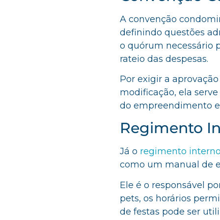
A convenção condomini
definindo questões admi
o quórum necessário pa
rateio das despesas.
Por exigir a aprovação
modificação, ela serv
do empreendimento e a
Regimento In
Já o
regimento intern
como um manual de et
Ele é o responsável po
pets, os horários perm
de festas pode ser util