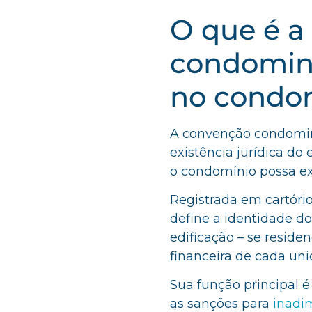
O que é a
condomini
no condo
A convenção condomini
existência jurídica d
o condomínio possa exe
Registrada em cartór
define a identidade do
edificação – se residen
financeira de cada un
Sua função principal é
as sanções para
inadi