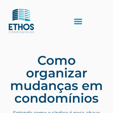
Como
organizar
mudanças em
condomínios
Entenda como o síndico é peça-chave