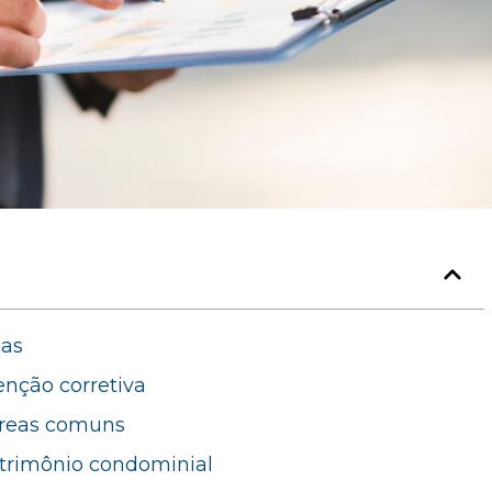
cas
nção corretiva
áreas comuns
atrimônio condominial