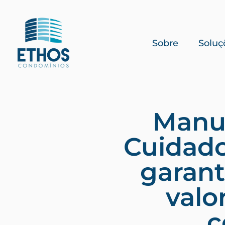
Sobre
Soluç
Manut
Cuidado
garant
valo
c