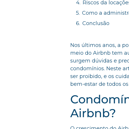
Riscos da locaçõ
Como a administr
Conclusão
Nos últimos anos, a p
meio do Airbnb tem au
surgem dúvidas e pre
condomínios. Neste ar
ser proibido, e os cui
bem-estar de todos o
Condomíni
Airbnb?
O crescimento do Airb