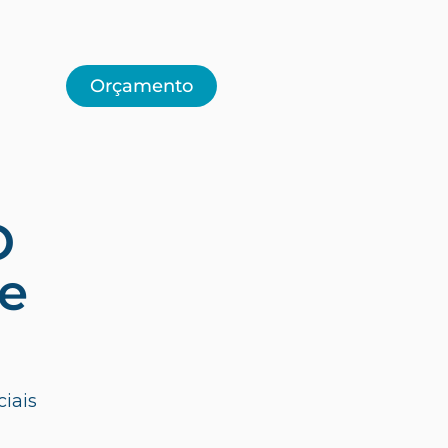
Orçamento
O
 e
iais