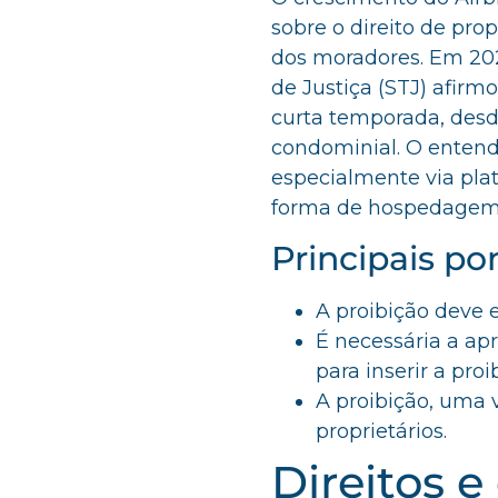
sobre o direito de pro
dos moradores. Em 202
de Justiça (STJ) afir
curta temporada, desd
condominial. O entend
especialmente via pla
forma de hospedagem, 
Principais po
A proibição deve 
É necessária a a
para inserir a proi
A proibição, uma 
proprietários.
Direitos e