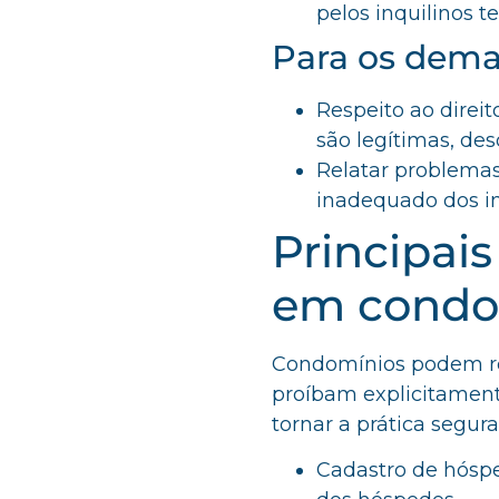
pelos inquilinos t
Para os dema
Respeito ao direi
são legítimas, de
Relatar problema
inadequado dos in
Principais
em condo
Condomínios podem re
proíbam explicitament
tornar a prática segur
Cadastro de hósped