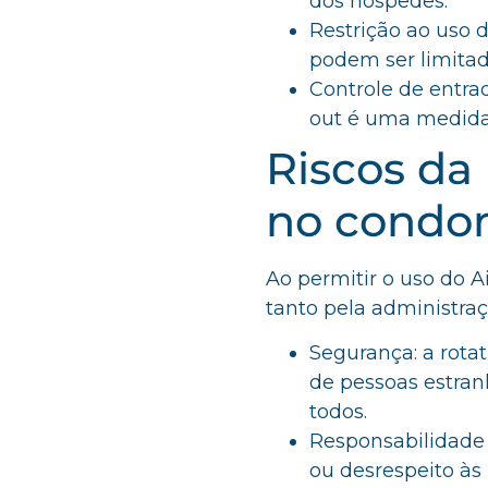
dos hóspedes.
Restrição ao uso 
podem ser limitad
Controle de entrad
out é uma medida 
Riscos da
no condo
Ao permitir o uso do A
tanto pela administraç
Segurança: a rota
de pessoas estra
todos.
Responsabilidade
ou desrespeito às