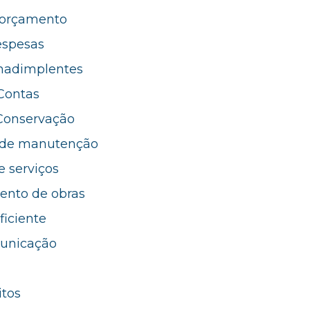
 orçamento
espesas
nadimplentes
Contas
Conservação
 de manutenção
e serviços
nto de obras
ficiente
unicação
itos