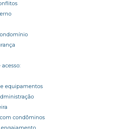
nflitos
erno
Condomínio
urança
 acesso:
e equipamentos
Administração
ira
 com condôminos
e engajamento